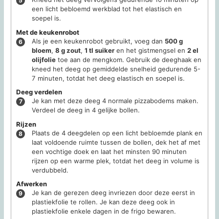
een licht bebloemd werkblad tot het elastisch en
soepel is.
Met de keukenrobot
Als je een keukenrobot gebruikt, voeg dan
500 g
bloem
,
8 g zout
,
1 tl suiker
en het gistmengsel en
2 el
olijfolie
toe aan de mengkom. Gebruik de deeghaak en
kneed het deeg op gemiddelde snelheid gedurende 5-
7 minuten, totdat het deeg elastisch en soepel is.
Deeg verdelen
Je kan met deze deeg 4 normale pizzabodems maken.
Verdeel de deeg in 4 gelijke bollen.
Rijzen
Plaats de 4 deegdelen op een licht bebloemde plank en
laat voldoende ruimte tussen de bollen, dek het af met
een vochtige doek en laat het minsten 90 minuten
rijzen op een warme plek, totdat het deeg in volume is
verdubbeld.
Afwerken
Je kan de gerezen deeg invriezen door deze eerst in
plastiekfolie te rollen. Je kan deze deeg ook in
plastiekfolie enkele dagen in de frigo bewaren.