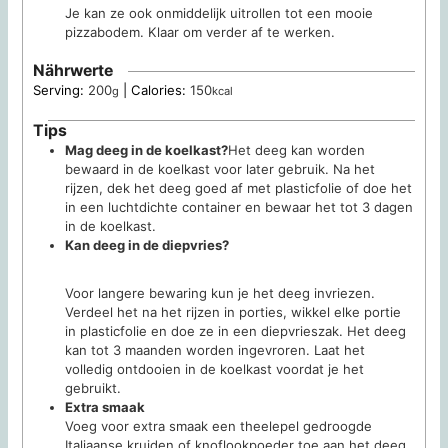
Je kan ze ook onmiddelijk uitrollen tot een mooie
pizzabodem. Klaar om verder af te werken.
Nährwerte
Serving:
200
|
Calories:
150
g
kcal
Tips
Mag deeg in de koelkast?
Het deeg kan worden
bewaard in de koelkast voor later gebruik. Na het
rijzen, dek het deeg goed af met plasticfolie of doe het
in een luchtdichte container en bewaar het tot 3 dagen
in de koelkast.
Kan deeg in de diepvries?
Voor langere bewaring kun je het deeg invriezen.
Verdeel het na het rijzen in porties, wikkel elke portie
in plasticfolie en doe ze in een diepvrieszak. Het deeg
kan tot 3 maanden worden ingevroren. Laat het
volledig ontdooien in de koelkast voordat je het
gebruikt.
Extra smaak
Voeg voor extra smaak een theelepel gedroogde
Italiaanse kruiden of knoflookpoeder toe aan het deeg.