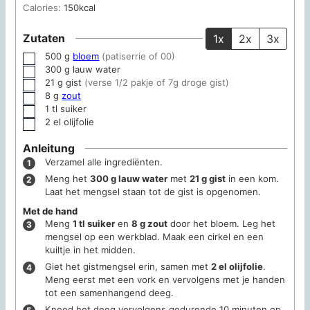
Calories:
150
kcal
Zutaten
1x
2x
3x
500
g
bloem
(patiserrie of 00)
▢
300
g
lauw water
▢
21
g
gist
(verse 1/2 pakje of 7g droge gist)
▢
8
g
zout
▢
1
tl suiker
▢
2
el olijfolie
▢
Anleitung
Verzamel alle ingrediënten.
Meng het
300 g lauw water
met
21 g gist
in een kom.
Laat het mengsel staan tot de gist is opgenomen.
Met de hand
Meng
1 tl suiker
en
8 g zout
door het bloem. Leg het
mengsel op een werkblad. Maak een cirkel en een
kuiltje in het midden.
Giet het gistmengsel erin, samen met
2 el olijfolie
.
Meng eerst met een vork en vervolgens met je handen
tot een samenhangend deeg.
Kneed het deeg vervolgens gedurende 10 minuten op