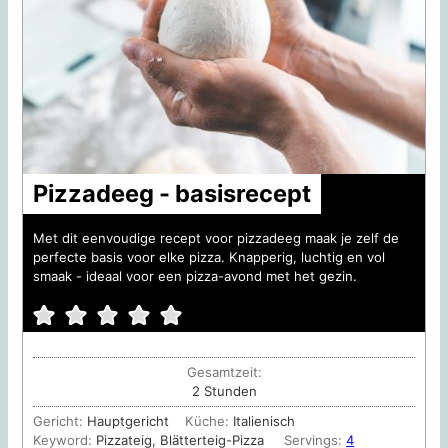
Pizzadeeg - basisrecept
Met dit eenvoudige recept voor pizzadeeg maak je zelf de
perfecte basis voor elke pizza. Knapperig, luchtig en vol
smaak - ideaal voor een pizza-avond met het gezin.
Gesamtzeit:
Stunden
2
Stunden
Gericht:
Hauptgericht
Küche:
Italienisch
Keyword:
Pizzateig, Blätterteig-Pizza
Servings:
4