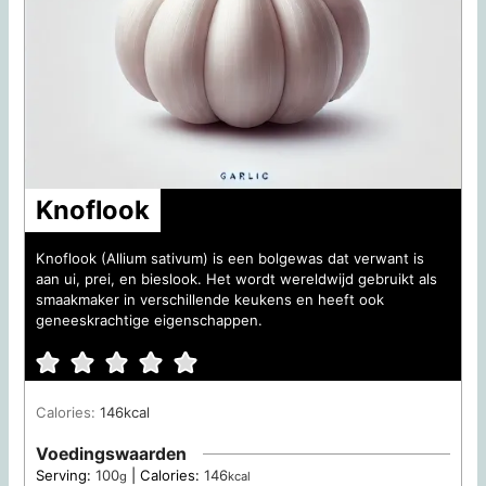
Knoflook
Knoflook (Allium sativum) is een bolgewas dat verwant is
aan ui, prei, en bieslook. Het wordt wereldwijd gebruikt als
smaakmaker in verschillende keukens en heeft ook
geneeskrachtige eigenschappen.
Calories:
146
kcal
Voedingswaarden
Serving:
100
|
Calories:
146
g
kcal