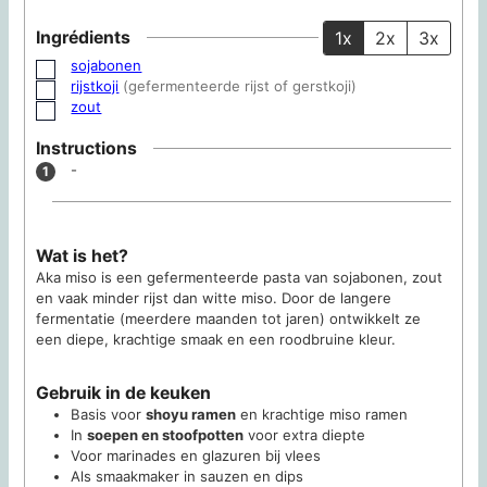
Ingrédients
1x
2x
3x
sojabonen
▢
rijstkoji
(gefermenteerde rijst of gerstkoji)
▢
zout
▢
Instructions
-
Wat is het?
Aka miso is een gefermenteerde pasta van sojabonen, zout
en vaak minder rijst dan witte miso. Door de langere
fermentatie (meerdere maanden tot jaren) ontwikkelt ze
een diepe, krachtige smaak en een roodbruine kleur.
Gebruik in de keuken
Basis voor
shoyu ramen
en krachtige miso ramen
In
soepen en stoofpotten
voor extra diepte
Voor marinades en glazuren bij vlees
Als smaakmaker in sauzen en dips