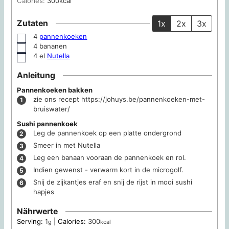
Calories:
300
kcal
Zutaten
1x
2x
3x
4
pannenkoeken
▢
4
bananen
▢
4
el
Nutella
▢
Anleitung
Pannenkoeken bakken
zie ons recept https://johuys.be/pannenkoeken-met-
bruiswater/
Sushi pannenkoek
Leg de pannenkoek op een platte ondergrond
Smeer in met Nutella
Leg een banaan vooraan de pannenkoek en rol.
Indien gewenst - verwarm kort in de microgolf.
Snij de zijkantjes eraf en snij de rijst in mooi sushi
hapjes
Nährwerte
Serving:
1
|
Calories:
300
g
kcal