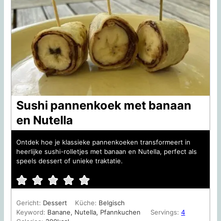
Sushi pannenkoek met banaan
en Nutella
Ontdek hoe je klassieke pannenkoeken transformeert in
heerlijke sushi-rolletjes met banaan en Nutella, perfect als
speels dessert of unieke traktatie.
Gericht:
Dessert
Küche:
Belgisch
Keyword:
Banane, Nutella, Pfannkuchen
Servings:
4