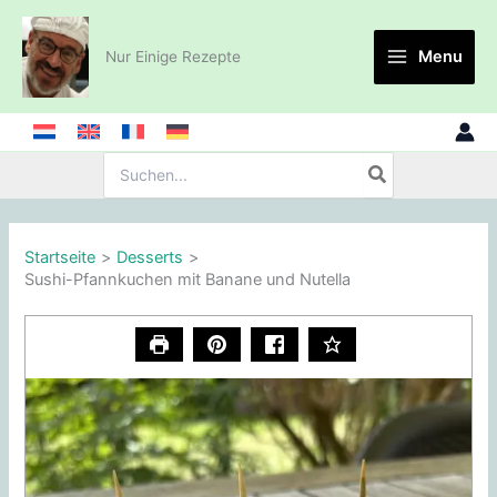
Zum
Inhalt
Menu
Nur Einige Rezepte
springen
Suche
nach:
Startseite
Desserts
Sushi-Pfannkuchen mit Banane und Nutella