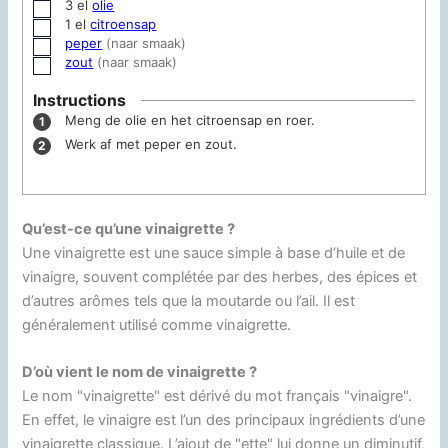
3
el
olie
▢
1
el
citroensap
▢
peper
(naar smaak)
▢
zout
(naar smaak)
▢
Instructions
Meng de olie en het citroensap en roer.
Werk af met peper en zout.
Qu’est-ce qu’une vinaigrette ?
Une vinaigrette est une sauce simple à base d’huile et de
vinaigre, souvent complétée par des herbes, des épices et
d’autres arômes tels que la moutarde ou l’ail. Il est
généralement utilisé comme vinaigrette.
D’où vient le nom de vinaigrette ?
Le nom "vinaigrette" est dérivé du mot français "vinaigre".
En effet, le vinaigre est l’un des principaux ingrédients d’une
vinaigrette classique. L’ajout de "ette" lui donne un diminutif,