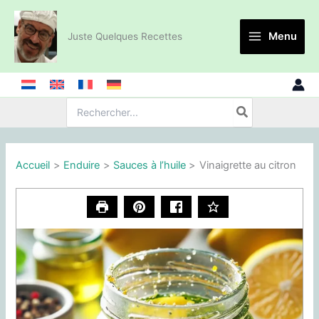
Aller
au
Menu
Juste Quelques Recettes
contenu
Recherche
de
:
Accueil
Enduire
Sauces à l’huile
Vinaigrette au citron